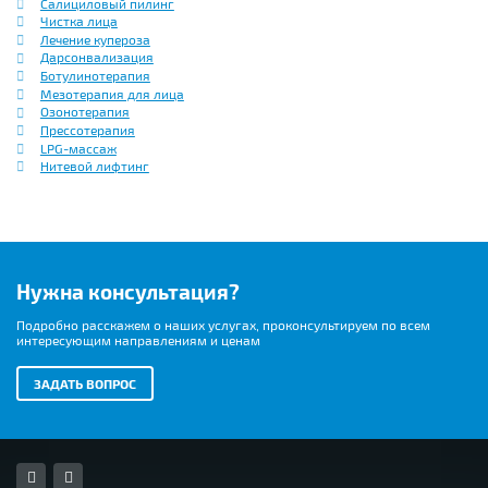
Салициловый пилинг
Чистка лица
Лечение купероза
Дарсонвализация
Ботулинотерапия
Мезотерапия для лица
Озонотерапия
Прессотерапия
LPG-массаж
Нитевой лифтинг
Нужна консультация?
Подробно расскажем о наших услугах, проконсультируем по всем
интересующим направлениям и ценам
ЗАДАТЬ ВОПРОС