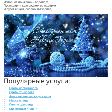
Исполнит пожеланий водопад!
Пусть дарит долгожданные подарки
И будет ярким, словно звездопад!
Популярные услуги:
Прием косметолога
Прием трихолога
Альгинатная маска для лица
Массаж лица
Пилинг для лица
Гликолевый пилинг