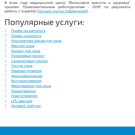
В этом году медицинский центр "Философия красоты и здоровья"
признан "Привлекательным работодателем - 2018" по результата
работы с SuperJob (
полный список победителей
).
Популярные услуги:
Прием косметолога
Прием трихолога
Альгинатная маска для лица
Массаж лица
Пилинг для лица
Гликолевый пилинг
Салициловый пилинг
Чистка лица
Лечение купероза
Дарсонвализация
Ботулинотерапия
Мезотерапия для лица
Озонотерапия
Прессотерапия
LPG-массаж
Нитевой лифтинг