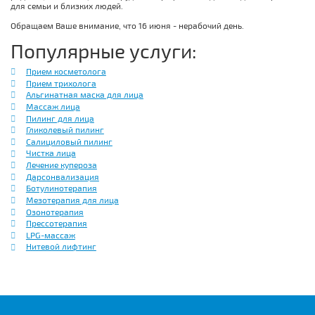
для семьи и близких людей.
Обращаем Ваше внимание, что 16 июня - нерабочий день.
Популярные услуги:
Прием косметолога
Прием трихолога
Альгинатная маска для лица
Массаж лица
Пилинг для лица
Гликолевый пилинг
Салициловый пилинг
Чистка лица
Лечение купероза
Дарсонвализация
Ботулинотерапия
Мезотерапия для лица
Озонотерапия
Прессотерапия
LPG-массаж
Нитевой лифтинг