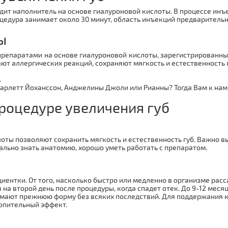
ит наполнитель на основе гиалуроновой кислоты. В процессе инъе
оцедура занимает около 30 минут, область инъекций предваритель
ы
препаратами на основе гиалуроновой кислоты, зарегистрированн
ют аллергических реакций, сохраняют мягкость и естественность г
.
арлетт Йоханссон, Анджелины Джоли или Рианны? Тогда Вам к нам 
роцедуре увеличения губ
лоты позволяют сохранить мягкость и естественность губ. Важно в
ально знать анатомию, хорошо уметь работать с препаратом.
иентки. От того, насколько быстро или медленно в организме расс
 на второй день после процедуры, когда спадет отек. До 9-12 мес
мают прежнюю форму без всяких последствий. Для поддержания ка
копительный эффект.