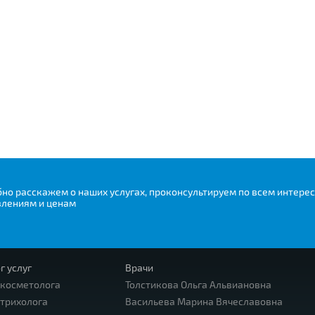
но расскажем о наших услугах, проконсультируем по всем интер
влениям и ценам
г услуг
Врачи
 косметолога
Толстикова Ольга Альвиановна
трихолога
Васильева Марина Вячеславовна