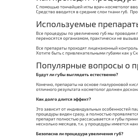
С помощью тончайшей иглы врач-косметолог ввод
Средство вводится в средние слои ткани губ. Пр
Используемые препарат
Все процедуры по увеличению губ мы проводим 
переносятся организмом, практически не вызыва
Все препараты проходят лицензионный контроль
Хотите быть с привлекательными губами как у Ск
Популярные вопросы о п
Будут ли губы выглядеть естественно?
Конечно, препараты на основе гиалуроновой кис
отличного результата косметолог должен доскон
Как долго длится эффект?
Это зависит от индивидуальных особенностей пац
процедуры виден сразу, а полностью проявляется
препарат полностью рассасывается и губы прини
несколько месяцев, т.к. у процедуры имеется на
Безопасна ли процедура увеличения губ?