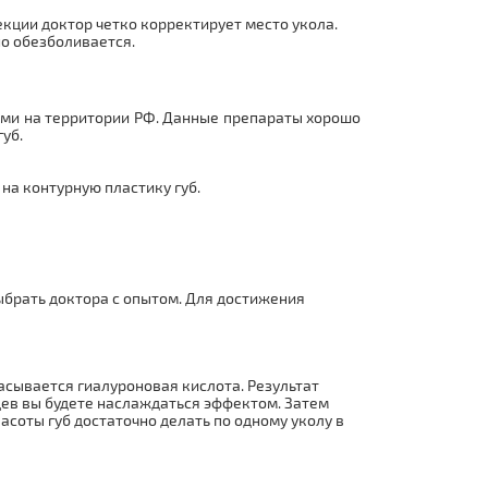
кции доктор четко корректирует место укола.
но обезболивается.
ыми на территории РФ. Данные препараты хорошо
уб.
на контурную пластику губ.
ыбрать доктора с опытом. Для достижения
асывается гиалуроновая кислота. Результат
яцев вы будете наслаждаться эффектом. Затем
соты губ достаточно делать по одному уколу в