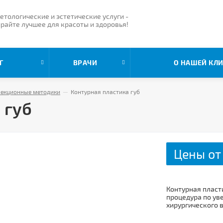
етологические и эстетические услуги -
райте лучшее для красоты и здоровья!
Г
ВРАЧИ
О НАШЕЙ КЛ
екционные методики
—
Контурная пластика губ
 губ
Цены от
Контурная пласт
процедура по ув
хирургического 