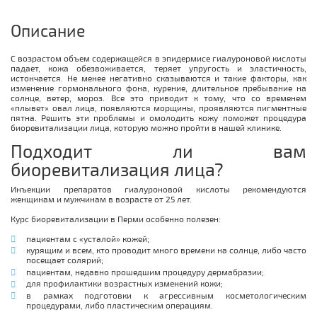
Описание
С возрастом объем содержащейся в эпидермисе гиалуроновой кислоты
падает, кожа обезвоживается, теряет упругость и эластичность,
истончается. Не менее негативно сказываются и такие факторы, как
изменение гормонального фона, курение, длительное пребывание на
солнце, ветер, мороз. Все это приводит к тому, что со временем
«плывет» овал лица, появляются морщины, проявляются пигментные
пятна. Решить эти проблемы и омолодить кожу поможет процедура
биоревитализации лица, которую можно пройти в нашей клинике.
Подходит ли вам
биоревитализация лица?
Инъекции препаратов гиалуроновой кислоты рекомендуются
женщинам и мужчинам в возрасте от 25 лет.
Курс биоревитализации в Перми особенно полезен:
пациентам с «усталой» кожей;
курящим и всем, кто проводит много времени на солнце, либо часто
посещает солярий;
пациентам, недавно прошедшим процедуру дермабразии;
для профилактики возрастных изменений кожи;
в рамках подготовки к агрессивным косметологическим
процедурами, либо пластическим операциям.